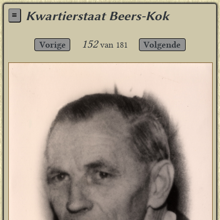
Kwartierstaat Beers-Kok
≡
152
Vorige
van
181
Volgende