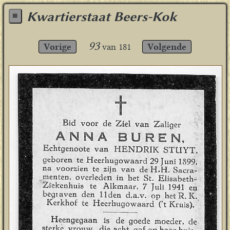
Kwartierstaat Beers-Kok
≡
93
Vorige
van
181
Volgende