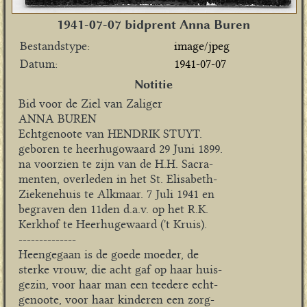
1941-07-07 bidprent Anna Buren
Bestandstype
image/jpeg
Datum
1941-07-07
Notitie
Bid voor de Ziel van Zaliger
ANNA BUREN
Echtgenoote van HENDRIK STUYT.
geboren te heerhugowaard 29 Juni 1899.
na voorzien te zijn van de H.H. Sacra-
menten, overleden in het St. Elisabeth-
Ziekenehuis te Alkmaar. 7 Juli 1941 en
begraven den 11den d.a.v. op het R.K.
Kerkhof te Heerhugewaard ('t Kruis).
--------------
Heengegaan is de goede moeder, de
sterke vrouw, die acht gaf op haar huis-
gezin, voor haar man een teedere echt-
genoote, voor haar kinderen een zorg-