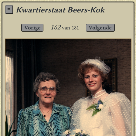
Kwartierstaat Beers-Kok
≡
162
Vorige
van
181
Volgende