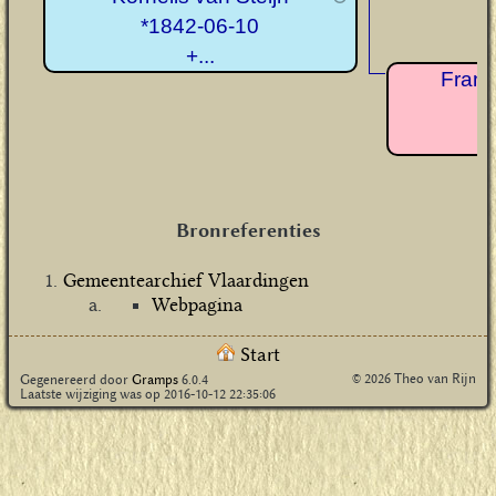
*1842-06-10
+...
Franc
*
+
Bronreferenties
Gemeentearchief Vlaardingen
Webpagina
Start
© 2026 Theo van Rijn
Gegenereerd door
Gramps
6.0.4
Laatste wijziging was op 2016-10-12 22:35:06