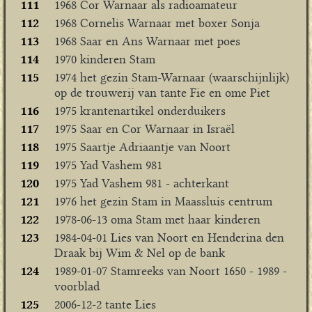
111
1968 Cor Warnaar als radioamateur
112
1968 Cornelis Warnaar met boxer Sonja
113
1968 Saar en Ans Warnaar met poes
114
1970 kinderen Stam
115
1974 het gezin Stam-Warnaar (waarschijnlijk)
op de trouwerij van tante Fie en ome Piet
116
1975 krantenartikel onderduikers
117
1975 Saar en Cor Warnaar in Israël
118
1975 Saartje Adriaantje van Noort
119
1975 Yad Vashem 981
120
1975 Yad Vashem 981 - achterkant
121
1976 het gezin Stam in Maassluis centrum
122
1978-06-13 oma Stam met haar kinderen
123
1984-04-01 Lies van Noort en Henderina den
Draak bij Wim & Nel op de bank
124
1989-01-07 Stamreeks van Noort 1650 - 1989 -
voorblad
125
2006-12-2 tante Lies