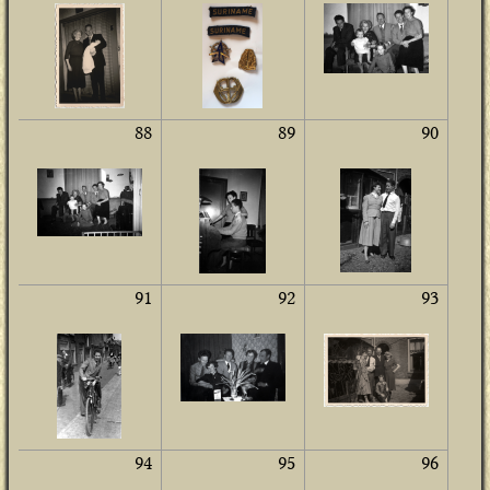
88
89
90
91
92
93
94
95
96