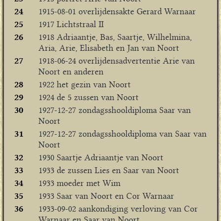
24
1915-08-01 overlijdensakte Gerard Warnaar
25
1917 Lichtstraal II
26
1918 Adriaantje, Bas, Saartje, Wilhelmina,
Aria, Arie, Elisabeth en Jan van Noort
27
1918-06-24 overlijdensadvertentie Arie van
Noort en anderen
28
1922 het gezin van Noort
29
1924 de 5 zussen van Noort
30
1927-12-27 zondagsshooldiploma Saar van
Noort
31
1927-12-27 zondagsshooldiploma van Saar van
Noort
32
1930 Saartje Adriaantje van Noort
33
1933 de zussen Lies en Saar van Noort
34
1933 moeder met Wim
35
1933 Saar van Noort en Cor Warnaar
36
1933-09-02 aankondiging verloving van Cor
Warnaar en Saar van Noort