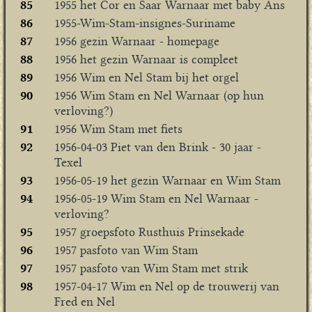
85
1955 het Cor en Saar Warnaar met baby Ans
86
1955-Wim-Stam-insignes-Suriname
87
1956 gezin Warnaar - homepage
88
1956 het gezin Warnaar is compleet
89
1956 Wim en Nel Stam bij het orgel
90
1956 Wim Stam en Nel Warnaar (op hun
verloving?)
91
1956 Wim Stam met fiets
92
1956-04-03 Piet van den Brink - 30 jaar -
Texel
93
1956-05-19 het gezin Warnaar en Wim Stam
94
1956-05-19 Wim Stam en Nel Warnaar -
verloving?
95
1957 groepsfoto Rusthuis Prinsekade
96
1957 pasfoto van Wim Stam
97
1957 pasfoto van Wim Stam met strik
98
1957-04-17 Wim en Nel op de trouwerij van
Fred en Nel