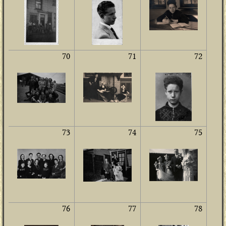
70
71
72
73
74
75
76
77
78