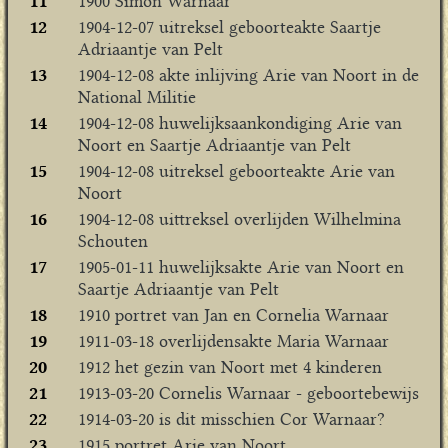
11
1900 Simon Warnaar
12
1904-12-07 uitreksel geboorteakte Saartje
Adriaantje van Pelt
13
1904-12-08 akte inlijving Arie van Noort in de
National Militie
14
1904-12-08 huwelijksaankondiging Arie van
Noort en Saartje Adriaantje van Pelt
15
1904-12-08 uitreksel geboorteakte Arie van
Noort
16
1904-12-08 uittreksel overlijden Wilhelmina
Schouten
17
1905-01-11 huwelijksakte Arie van Noort en
Saartje Adriaantje van Pelt
18
1910 portret van Jan en Cornelia Warnaar
19
1911-03-18 overlijdensakte Maria Warnaar
20
1912 het gezin van Noort met 4 kinderen
21
1913-03-20 Cornelis Warnaar - geboortebewijs
22
1914-03-20 is dit misschien Cor Warnaar?
23
1915 portret Arie van Noort