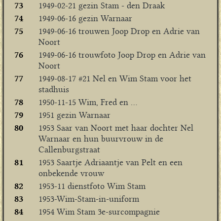
73
1949-02-21 gezin Stam - den Draak
74
1949-06-16 gezin Warnaar
75
1949-06-16 trouwen Joop Drop en Adrie van
Noort
76
1949-06-16 trouwfoto Joop Drop en Adrie van
Noort
77
1949-08-17 #21 Nel en Wim Stam voor het
stadhuis
78
1950-11-15 Wim, Fred en ...
79
1951 gezin Warnaar
80
1953 Saar van Noort met haar dochter Nel
Warnaar en hun buurvrouw in de
Callenburgstraat
81
1953 Saartje Adriaantje van Pelt en een
onbekende vrouw
82
1953-11 dienstfoto Wim Stam
83
1953-Wim-Stam-in-uniform
84
1954 Wim Stam 3e-surcompagnie