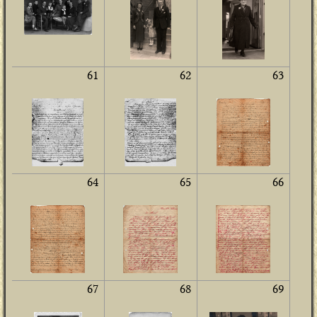
61
62
63
64
65
66
67
68
69