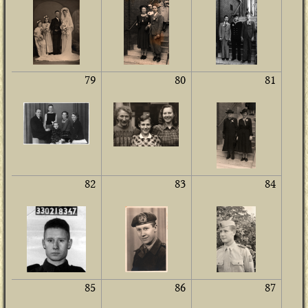
79
80
81
82
83
84
85
86
87