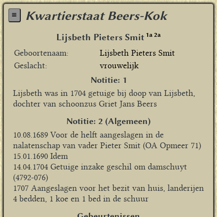
Kwartierstaat Beers-Kok
≡
1a
2a
Lijsbeth Pieters Smit
Geboortenaam
Lijsbeth Pieters Smit
Geslacht
vrouwelijk
Notitie: 1
Lijsbeth was in 1704 getuige bij doop van Lijsbeth,
dochter van schoonzus Griet Jans Beers
Notitie: 2 (Algemeen)
10.08.1689 Voor de helft aangeslagen in de
nalatenschap van vader Pieter Smit (OA Opmeer 71)
15.01.1690 Idem
14.04.1704 Getuige inzake geschil om damschuyt
(4792-076)
1707 Aangeslagen voor het bezit van huis, landerijen
4 bedden, 1 koe en 1 bed in de schuur
Gebeurtenissen