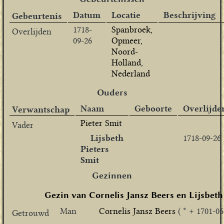
Datum
Locatie
Beschrijving
Gebeurtenis
1718-
Spanbroek,
Overlijden
09-26
Opmeer,
Noord-
Holland,
Nederland
Ouders
Naam
Geboorte
Overlijde
Verwantschap
Pieter Smit
Vader
Lijsbeth
1718-09-26
Pieters
Smit
Gezinnen
Gezin van Cornelis Jansz Beers en Lijsbeth
Man
Cornelis Jansz Beers
( * + 1701-06
Getrouwd