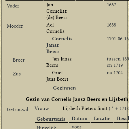
Jan
1667
Vader
Cornelisz
(de) Beers
Ael
1688
Moeder
Cornelis
Cornelis
1701-06-16
Jansz
Beers
Jan Jansz
tussen 16
Broer
Beers
en 1719
Griet
na 1704
Zus
Jans Beers
Gezinnen
Gezin van Cornelis Jansz Beers en Lijsbeth
Vrouw
Lijsbeth Pieters Smit
( * + 1718
Getrouwd
Datum
Locatie
Besc
Gebeurtenis
voor
Huwelijk