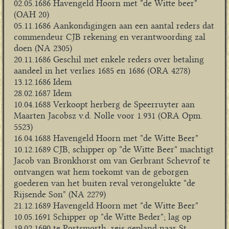
02.05.1686 Havengeld Hoorn met "de Witte beer"
(OAH 20)
05.11.1686 Aankondigingen aan een aantal reders dat
commendeur CJB rekening en verantwoording zal
doen (NA 2305)
20.11.1686 Geschil met enkele reders over betaling
aandeel in het verlies 1685 en 1686 (ORA 4278)
13.12.1686 Idem
28.02.1687 Idem
10.04.1688 Verkoopt herberg de Speerruyter aan
Maarten Jacobsz v.d. Nolle voor 1.931 (ORA Opm.
5523)
16.04.1688 Havengeld Hoorn met "de Witte Beer"
10.12.1689 CJB, schipper op "de Witte Beer" machtigt
Jacob van Bronkhorst om van Gerbrant Schevrof te
ontvangen wat hem toekomt van de geborgen
goederen van het buiten reval verongelukte "de
Rijsende Son" (NA 2279)
21.12.1689 Havengeld Hoorn met "de Witte Beer"
10.05.1691 Schipper op "de Witte Beder"; lag op
19.02.1690 te Portsmorth, reis gepland naar St.