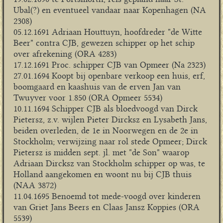
Ubal(?) en eventueel vandaar naar Kopenhagen (NA
2308)
05.12.1691 Adriaan Houttuyn, hoofdreder "de Witte
Beer" contra CJB, gewezen schipper op het schip
over afrekening (ORA 4283)
17.12.1691 Proc. schipper CJB van Opmeer (Na 2323)
27.01.1694 Koopt bij openbare verkoop een huis, erf,
boomgaard en kaashuis van de erven Jan van
Twuyver voor 1.850 (ORA Opmeer 5534)
10.11.1694 Schipper CJB als bloedvoogd van Dirck
Pietersz, z.v. wijlen Pieter Dircksz en Lysabeth Jans,
beiden overleden, de 1e in Noorwegen en de 2e in
Stockholm; verwijzing naar rol stede Opmeer; Dirck
Pietersz is midden sept. jl. met "de Son" waarop
Adriaan Dircksz van Stockholm schipper op was, te
Holland aangekomen en woont nu bij CJB thuis
(NAA 3872)
11.04.1695 Benoemd tot mede-voogd over kinderen
van Griet Jans Beers en Claas Jansz Koppies (ORA
5539)