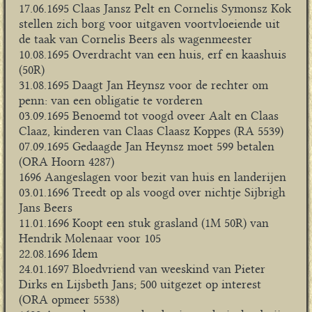
17.06.1695 Claas Jansz Pelt en Cornelis Symonsz Kok
stellen zich borg voor uitgaven voortvloeiende uit
de taak van Cornelis Beers als wagenmeester
10.08.1695 Overdracht van een huis, erf en kaashuis
(50R)
31.08.1695 Daagt Jan Heynsz voor de rechter om
penn: van een obligatie te vorderen
03.09.1695 Benoemd tot voogd oveer Aalt en Claas
Claaz, kinderen van Claas Claasz Koppes (RA 5539)
07.09.1695 Gedaagde Jan Heynsz moet 599 betalen
(ORA Hoorn 4287)
1696 Aangeslagen voor bezit van huis en landerijen
03.01.1696 Treedt op als voogd over nichtje Sijbrigh
Jans Beers
11.01.1696 Koopt een stuk grasland (1M 50R) van
Hendrik Molenaar voor 105
22.08.1696 Idem
24.01.1697 Bloedvriend van weeskind van Pieter
Dirks en Lijsbeth Jans; 500 uitgezet op interest
(ORA opmeer 5538)