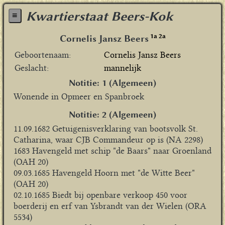
Kwartierstaat Beers-Kok
≡
1a
2a
Cornelis Jansz Beers
Geboortenaam
Cornelis Jansz Beers
Geslacht
mannelijk
Notitie: 1 (Algemeen)
Wonende in Opmeer en Spanbroek
Notitie: 2 (Algemeen)
11.09.1682 Getuigenisverklaring van bootsvolk St.
Catharina, waar CJB Commandeur op is (NA 2298)
1683 Havengeld met schip "de Baars" naar Groenland
(OAH 20)
09.03.1685 Havengeld Hoorn met "de Witte Beer"
(OAH 20)
02.10.1685 Biedt bij openbare verkoop 450 voor
boerderij en erf van Ysbrandt van der Wielen (ORA
5534)