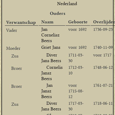
Nederland
Ouders
Naam
Geboorte
Overlijde
Verwantschap
Jan
voor 1692
1736-09-23
Vader
Cornelisz
Beers
Griet Jans
voor 1692
1740-11-09
Moeder
Diver
1711-03-
voor 1717
Zus
Jans Beers
30
Cornelis
1712-03-
1748-06-12
Broer
Jansz
10
Beers
Jan
voor
1761-07-21
Broer
Jansz
1715-08-
Beers
12
Diver
1717-03-
1718-06-11
Zus
Jans Beers
30