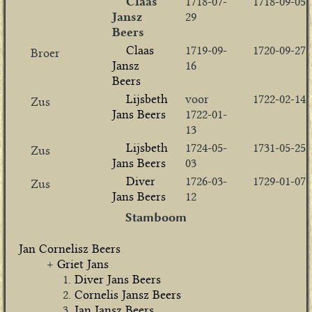
Claas
1718-07-
1718-09-05
Jansz
29
Beers
Claas
1719-09-
1720-09-27
Broer
Jansz
16
Beers
Lijsbeth
voor
1722-02-14
Zus
Jans Beers
1722-01-
13
Lijsbeth
1724-05-
1731-05-25
Zus
Jans Beers
03
Diver
1726-03-
1729-01-07
Zus
Jans Beers
12
Stamboom
Jan Cornelisz Beers
Griet Jans
Diver Jans Beers
Cornelis Jansz Beers
Jan Jansz Beers