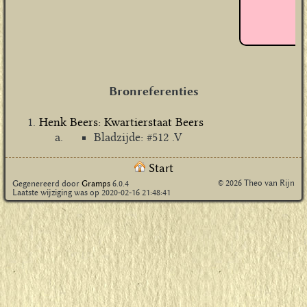
+
Bronreferenties
Henk Beers: Kwartierstaat Beers
Bladzijde: #512 .V
Start
© 2026 Theo van Rijn
Gegenereerd door
Gramps
6.0.4
Laatste wijziging was op 2020-02-16 21:48:41