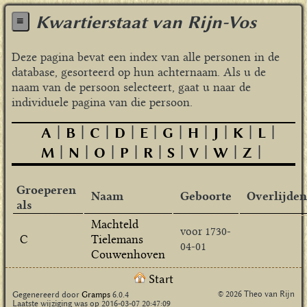
Kwartierstaat van Rijn-Vos
≡
Deze pagina bevat een index van alle personen in de
database, gesorteerd op hun achternaam. Als u de
naam van de persoon selecteert, gaat u naar de
individuele pagina van die persoon.
A
B
C
D
E
G
H
J
K
L
M
N
O
P
R
S
V
W
Z
Groeperen
Naam
Geboorte
Overlijden
als
Machteld
voor 1730-
C
Tielemans
04-01
Couwenhoven
Start
© 2026 Theo van Rijn
Gegenereerd door
Gramps
6.0.4
Laatste wijziging was op 2016-03-07 20:47:09